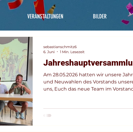
VERANSTALTUNGEN
BILDER
sebastianschmitz6
6. Juni
1 Min. Lesezeit
Jahreshauptversammlu
Am 28.05.2026 hatten wir unsere J
und Neuwahlen des Vorstands unserer
uns, Euch das neue Team im Vorstand
dürfen: Geschäftsführend Arno Haimerl
Sebastian Schmitz (1. Geschäftsführer) 
Schatzmeister) Ergänzt durch Fabian S
Dominik Klüger (2. Geschäftsführer) S
Schatzmeister) Präsident der Gesellsch
wiedergewählt, Hajo S