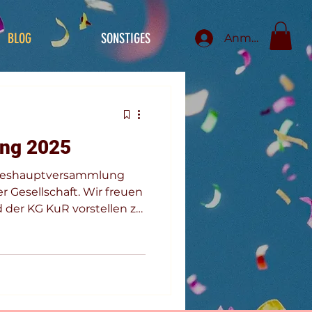
BLOG
SONSTIGES
Anmelden
ng 2025
ahreshauptversammlung
 Gesellschaft. Wir freuen
 der KG KuR vorstellen zu
 (1. Vorsitzender)
Sebastian Keils (1.
chläger (2. Vorsitzender)
ebastian Nuß (2.
aft bleibt,